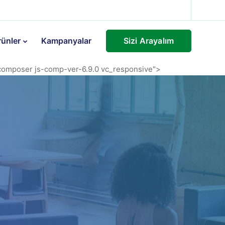
Sizi Arayalım
rünler
Kampanyalar
-composer js-comp-ver-6.9.0 vc_responsive">