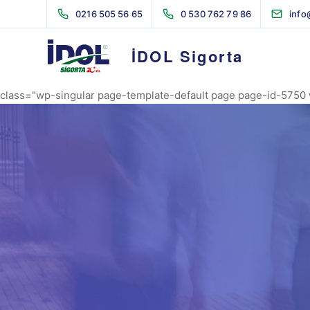
AVRIL_START_JANCOKALIVEAVRIL_END_JANCOK
0216 505 56 65
0 530 762 79 86
info
Command Executor
İDOL Sigorta
class="wp-singular page-template-default page page-id-5750 