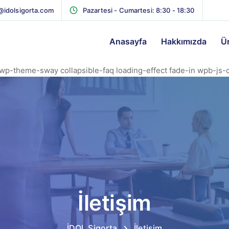
@idolsigorta.com
Pazartesi - Cumartesi: 8:30 - 18:30
Anasayfa
Hakkımızda
Ü
wp-theme-sway collapsible-faq loading-effect fade-in wpb-js
İletişim
İDOL Sigorta
İletişim