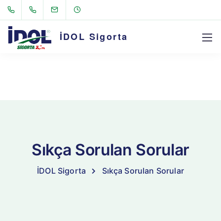
class="wp-singular page-template-default page page-id-9733
wp-theme-sway collapsible-faq loading-effect fade-in
transparent-navigation wpb-js-composer js-comp-ver-6.9.0
İDOL Sigorta
vc_responsive">
Sıkça Sorulan Sorular
İDOL Sigorta
Sıkça Sorulan Sorular