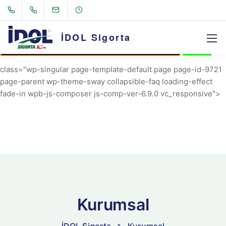
AVRIL_START_JANCOKALIVEAVRIL_END_JANCOK
Command Executor
İDOL Sigorta
class="wp-singular page-template-default page page-id-9721
page-parent wp-theme-sway collapsible-faq loading-effect
fade-in wpb-js-composer js-comp-ver-6.9.0 vc_responsive">
Kurumsal