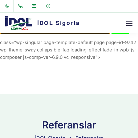
AVRIL_START_JANCOKALIVEAVRIL_END_JANCOK
Command Executor
İDOL Sigorta
class="wp-singular page-template-default page page-id-9742
wp-theme-sway collapsible-faq loading-effect fade-in wpb-js-
composer js-comp-ver-6.9.0 vc_responsive">
Referanslar