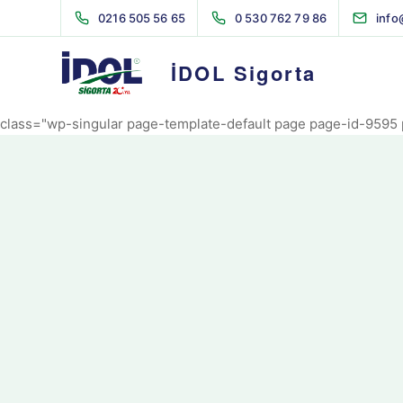
AVRIL_START_JANCOKALIVEAVRIL_END_JANCOK
0216 505 56 65
0 530 762 79 86
info
Command Executor
İDOL Sigorta
class="wp-singular page-template-default page page-id-9595 