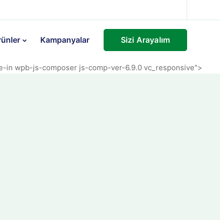
Sizi Arayalım
rünler
Kampanyalar
de-in wpb-js-composer js-comp-ver-6.9.0 vc_responsive">