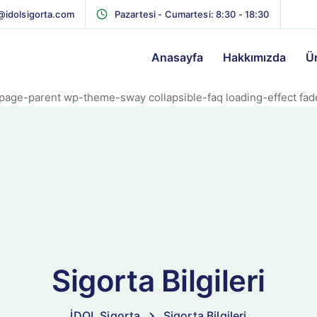
@idolsigorta.com
Pazartesi - Cumartesi: 8:30 - 18:30
Anasayfa
Hakkımızda
Ü
page-parent wp-theme-sway collapsible-faq loading-effect fa
Sigorta Bilgileri
İDOL Sigorta
Sigorta Bilgileri