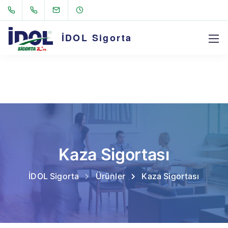
class="wp-singular page-template-default page page-id-9599
page-parent page-child parent-pageid-9593 wp-theme-sway
collapsible-faq loading-effect fade-in wpb-js-composer js-
İDOL Sigorta
comp-ver-6.9.0 vc_responsive">
Kaza Sigortası
İDOL Sigorta
Ürünler
Kaza Sigortası