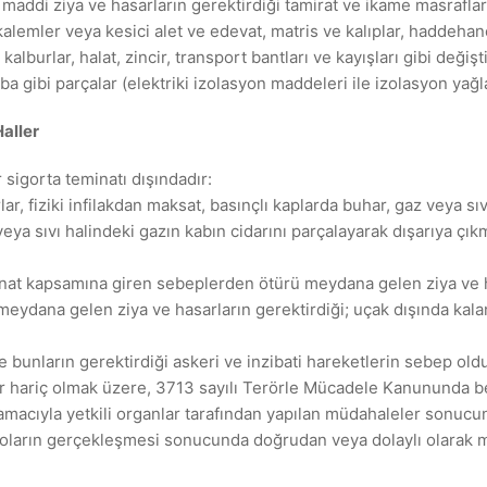
 maddi ziya ve hasarların gerektirdiği tamirat ve ikame masraflar
alemler veya kesici alet ve edevat, matris ve kalıplar, haddehan
e kalburlar, halat, zincir, transport bantları ve kayışları gibi değişt
 gibi parçalar (elektriki izolasyon maddeleri ile izolasyon yağl
aller
sigorta teminatı dışındadır:
lar, fiziki infilakdan maksat, basınçlı kaplarda buhar, gaz veya 
a sıvı halindeki gazın kabın cidarını parçalayarak dışarıya çıkmas
inat kapsamına giren sebeplerden ötürü meydana gelen ziya ve h
dana gelen ziya ve hasarların gerektirdiği; uçak dışında kalan s
ve bunların gerektirdiği askeri ve inzibati hareketlerin sebep old
ar hariç olmak üzere, 3713 sayılı Terörle Mücadele Kanununda b
k amacıyla yetkili organlar tarafından yapılan müdahaleler sonuc
zikoların gerçekleşmesi sonucunda doğrudan veya dolaylı olarak m