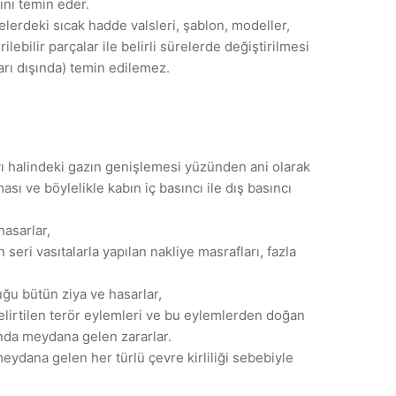
ını temin eder.
elerdeki sıcak hadde valsleri, şablon, modeller,
irilebilir parçalar ile belirli sürelerde değiştirilmesi
arı dışında) temin edilemez.
sıvı halindeki gazın genişlemesi yüzünden ani olarak
ı ve böylelikle kabın iç basıncı ile dış basıncı
asarlar,
eri vasıtalarla yapılan nakliye masrafları, fazla
uğu bütün ziya ve hasarlar,
elirtilen terör eylemleri ve bu eylemlerden doğan
unda meydana gelen zararlar.
eydana gelen her türlü çevre kirliliği sebebiyle