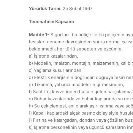
Yürürlük Tarihi:
25 Şubat 1967
Teminatının Kapsamı
Madde 1-
Sigortacı, bu poliçe ile bu poliçenin ayrı
tesisleri deneme devresinden sonra normal çalışı
beklenmedik her türlü sebepten ve ezcümle:
a) İşletme kazalarından,
b) Modelin, imalatın, montajın, malzemenin, kalıb
c) Yağlama kusurlarından,
d) Elektrik enerjisinin doğrudan doğruya tesiri net
e) Tıkanma, yabancı maddelerin girmesinden,
f) Santrifüj kuvvetinden husule gelen parçalanma
g) Buhar kazanlarında ve buhar kaplarında su nok
h) Su çekiçlemesi, ani olarak aşırı ısınma veya s
i) Kapalı kaplardaki alçak basınç dolayısiyle husu
j) Fırtına ve kasırgadan, dondan veya çözülen bu
k) İşletme personelinin veya üçüncü şahısların ihma