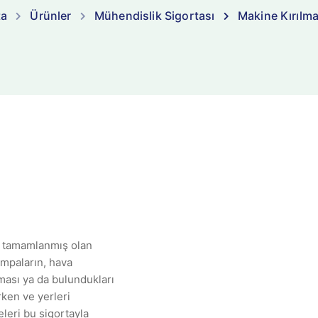
ta
Ürünler
Mühendislik Sigortası
Makine Kırılma
i tamamlanmış olan
ompaların, hava
ması ya da bulundukları
rken ve yerleri
eleri bu sigortayla