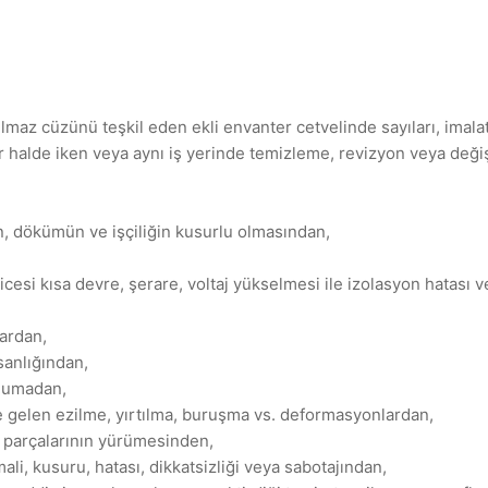
lmaz cüzünü teşkil eden ekli envanter cetvelinde sayıları, imalat y
r halde iken veya aynı iş yerinde temizleme, revizyon veya değ
ın, dökümün ve işçiliğin kusurlu olmasından,
icesi kısa devre, şerare, voltaj yükselmesi ile izolasyon hatası ve
lardan,
sanlığından,
oğumadan,
le gelen ezilme, yırtılma, buruşma vs. deformasyonlardan,
z parçalarının yürümesinden,
li, kusuru, hatası, dikkatsizliği veya sabotajından,