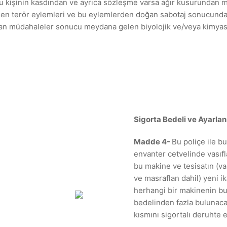
u kişinin kasdından ve ayrıca sözleşme varsa ağır kusurundan mü
ilen terör eylemleri ve bu eylemlerden doğan sabotaj sonucunda
pılan müdahaleler sonucu meydana gelen biyolojik ve/veya kimya
Sigorta Bedeli ve Ayarla
Madde 4-
Bu poliçe ile b
envanter cetvelinde vasıfl
bu makine ve tesisatın (va
ve masraflan dahil) yeni i
herhangi bir makinenin bu
bedelinden fazla bulunaca
kısmını sigortalı deruhte 