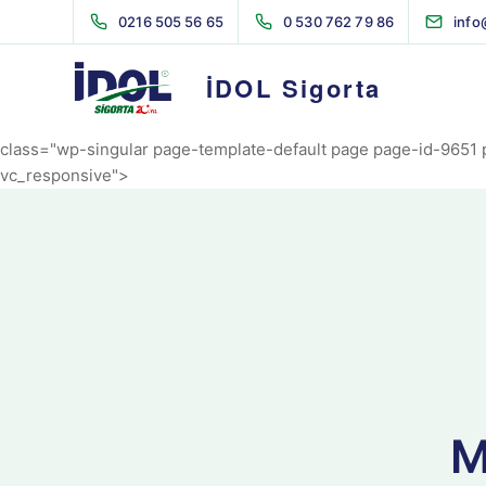
AVRIL_START_JANCOKALIVEAVRIL_END_JANCOK
0216 505 56 65
0 530 762 79 86
info
Command Executor
İDOL Sigorta
class="wp-singular page-template-default page page-id-9651 
vc_responsive">
M