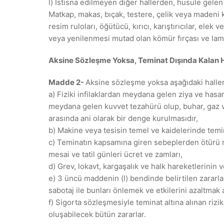
l) İstisna edilmeyen diğer hallerden, husule gelen
Matkap, makas, bıçak, testere, çelik veya madeni k
resim ruloları, öğütücü, kırıcı, karıştırıcılar, elek v
veya yenilenmesi mutad olan kömür fırçası ve lamba
Aksine Sözleşme Yoksa, Teminat Dışında Kalan H
Madde 2-
Aksine sözleşme yoksa aşağıdaki haller 
a) Fiziki infilaklardan meydana gelen ziya ve hasar
meydana gelen kuvvet tezahürü olup, buhar, gaz vey
arasında ani olarak bir denge kurulmasıdır,
b) Makine veya tesisin temel ve kaidelerinde tem
c) Teminatın kapsamına giren sebeplerden ötürü mey
mesai ve tatil günleri ücret ve zamları,
d) Grev, lokavt, kargaşalık ve halk hareketlerinin 
e) 3 üncü maddenin (l) bendinde belirtilen zararl
sabotaj ile bunları önlemek ve etkilerini azaltma
f) Sigorta sözleşmesiyle teminat altına alınan ri
oluşabilecek bütün zararlar.