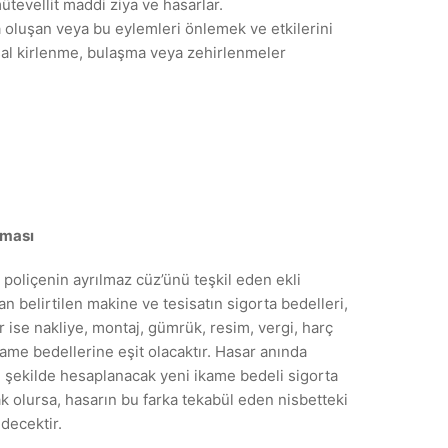
tevellit maddi ziya ve hasarlar.
 oluşan veya bu eylemleri önlemek ve etkilerini
sal kirlenme, bulaşma veya zehirlenmeler
nması
u poliçenin ayrılmaz cüz’ünü teşkil eden ekli
an belirtilen makine ve tesisatın sigorta bedelleri,
r ise nakliye, montaj, gümrük, resim, vergi, harç
kame bedellerine eşit olacaktır. Hasar anında
 şekilde hesaplanacak yeni ikame bedeli sigorta
k olursa, hasarın bu farka tekabül eden nisbetteki
edecektir.