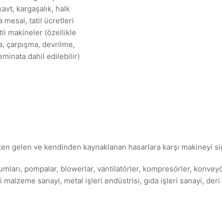
kavt, kargaşalık, halk
 mesai, tatil ücretleri
li makineler (özellikle
a, çarpışma, devrilme,
minata dahil edilebilir)
çten gelen ve kendinden kaynaklanan hasarlara karşı makineyi si
durumları, pompalar, blowerlar, vantilatörler, kompresörler, konvey
malzeme sanayi, metal işleri endüstrisi, gıda işleri sanayi, deri e