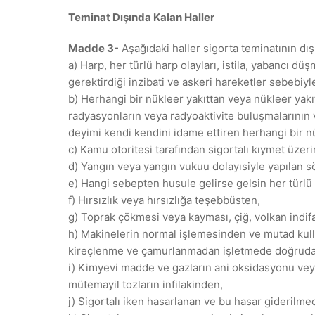
Teminat Dışında Kalan Haller
Madde 3-
Aşağıdaki haller sigorta teminatının dış
a) Harp, her türlü harp olayları, istila, yabancı dü
gerektirdiği inzibati ve askeri hareketler sebebiy
b) Herhangi bir nükleer yakıttan veya nükleer yak
radyasyonların veya radyoaktivite buluşmalarının 
deyimi kendi kendini idame ettiren herhangi bir nü
c) Kamu otoritesi tarafından sigortalı kıymet üzer
d) Yangın veya yangın vukuu dolayısiyle yapılan 
e) Hangi sebepten husule gelirse gelsin her türlü 
f) Hırsızlık veya hırsızlığa teşebbüsten,
g) Toprak çökmesi veya kayması, çiğ, volkan indifa
h) Makinelerin normal işlemesinden ve mutad ku
kireçlenme ve çamurlanmadan işletmede doğrudan 
i) Kimyevi madde ve gazların ani oksidasyonu veya
mütemayil tozların infilakinden,
j) Sigortalı iken hasarlanan ve bu hasar giderilm