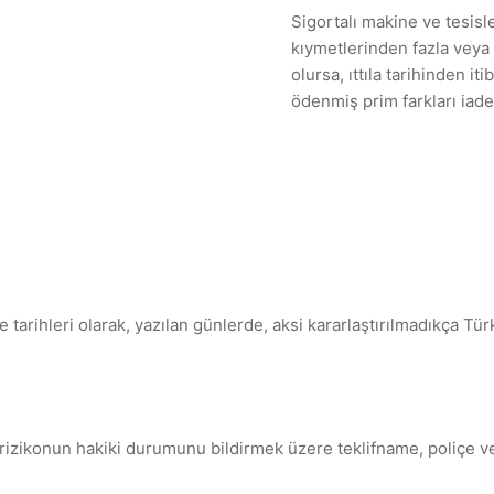
Sigortalı makine ve tesisl
kıymetlerinden fazla veya
olursa, ıttıla tarihinden it
ödenmiş prim farkları iade 
arihleri olarak, yazılan günlerde, aksi kararlaştırılmadıkça Türk
n rizikonun hakiki durumunu bildirmek üzere teklifname, poliçe v