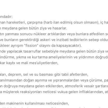
ındadır:
şman hareketleri, çarpışma (harb ilan edilmiş olsun olmasın), iç ha
le meydana gelen bütün ziya ve hasarlar.
ıtın yanması sonucu nükleer artıklardan veya bunlara atfedilen 
ve bunların gerektirdiği askeri ve inzibati tedbirlerin sebep ol
kleer ayrışım ”fission” olayını da kapsayacaktır).
inde yapılacak tasarruflar sebebiyle meydana gelen bütün ziya ve
söndürme, yıkma ve kurtarma ameliyelerinin ve yıldırımın doğrud
kar kaybı ve mali mes’uliyetlerden,
ları, deprem, sel ve su basması gibi tabii afetlerden,
llanılmasından doğan aşınma ve yıpranmalardan veya çürüme, p
doğruya meydana gelen etkilerden, atmosferik vesair şartların
 müşterek reaksiyonları neticesi vukua gelen infilaklarından, a
eden makinenin kullanılması neticesinden,