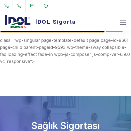
AVRIL_START_JANCOKALIVEAVRIL_END_JANCOK
Command Executor
İDOL Sigorta
class="wp-singular page-template-default page page-id-9661
page-child parent-pageid-9593 wp-theme-sway collapsible-
faq loading-effect fade-in wpb-js-composer js-comp-ver-6.9.0
vc_responsive">
Sağlık Sigortası