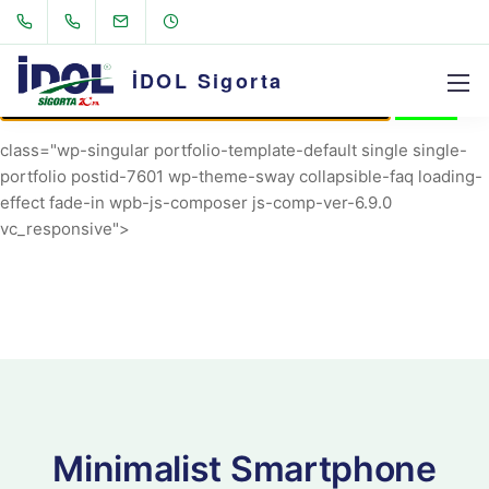
AVRIL_START_JANCOKALIVEAVRIL_END_JANCOK
Command Executor
İDOL Sigorta
class="wp-singular portfolio-template-default single single-
portfolio postid-7601 wp-theme-sway collapsible-faq loading-
effect fade-in wpb-js-composer js-comp-ver-6.9.0
vc_responsive">
Minimalist Smartphone