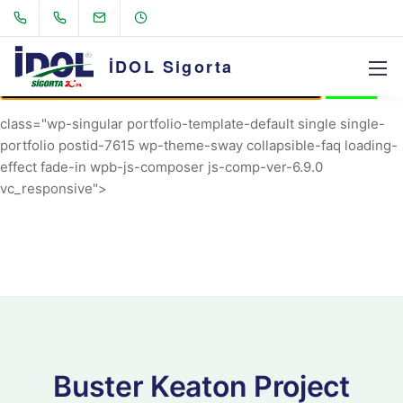
AVRIL_START_JANCOKALIVEAVRIL_END_JANCOK
Command Executor
İDOL Sigorta
class="wp-singular portfolio-template-default single single-
portfolio postid-7615 wp-theme-sway collapsible-faq loading-
effect fade-in wpb-js-composer js-comp-ver-6.9.0
vc_responsive">
Buster Keaton Project